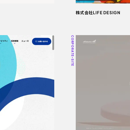
株式会社LIFE DESIGN
CORPORATE-SITE