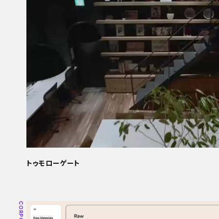
トゥモローゲート