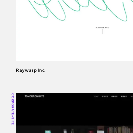
Raywarp Inc.
CORPORATE-SITE