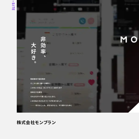
株式会社モンブラン