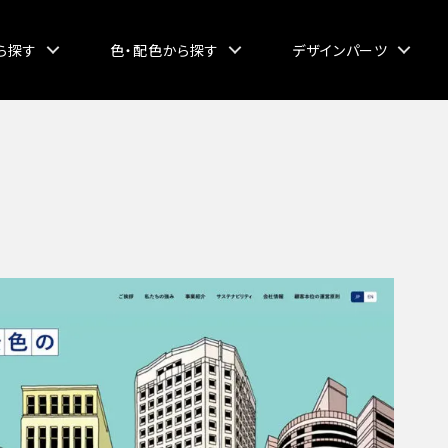
ら探す
色・配色から探す
デザインパーツ