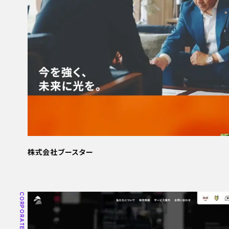
株式会社ブースター
CORPORATE-SITE