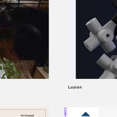
Lusion