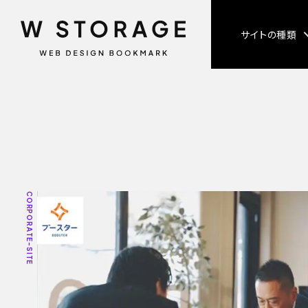
サイトの種類
CORPORATE-SITE