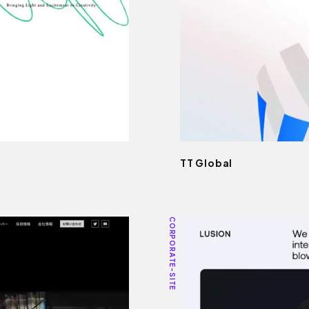
TT Global
CORPORATE-SITE